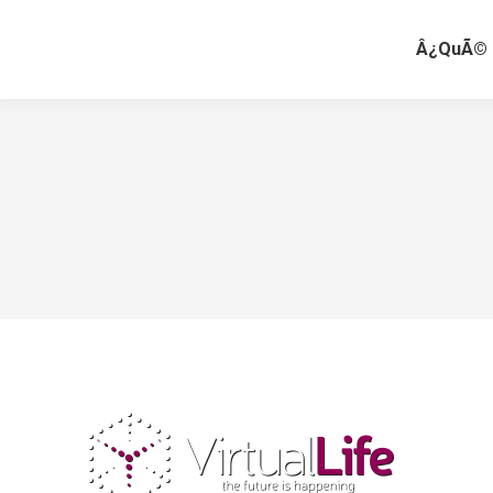
Â¿QuÃ© 