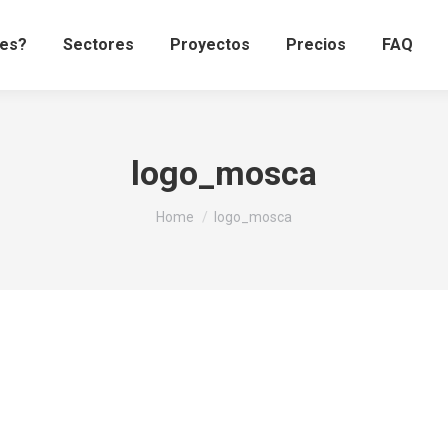
es?
Sectores
Proyectos
Precios
FAQ
logo_mosca
You are here:
Home
logo_mosca