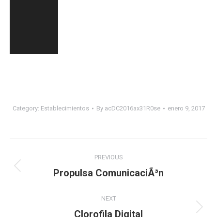
Category:
Establecimientos
By
acDC2016ax31R0se
enero 9, 2017
Navegación
PREVIOUS
entre
Propulsa ComunicaciÃ³n
Proyecto
anterior
proyectos
NEXT
Clorofila Digital
Proyecto